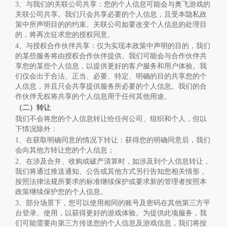
3
、与我们的关联公司共享：您的个人信息可能会与奥飞游戏的
关联公司共享。我们只会共享必要的个人信息，且受本隐私政
策中所声明目的的约束。关联公司如要改变个人信息的处理目
的，将再次征求您的授权同意。
4
、与授权合作伙伴共享：仅为实现本政策中声明的目的，我们
的某些服务将由授权合作伙伴提供。我们可能会与合作伙伴共
享您的某些个人信息，以提供更好的客户服务和用户体验。我
们仅会出于合法、正当、必要、特定、明确的目的共享您的个
人信息，并且只会共享提供服务所必要的个人信息。我们的合
作伙伴无权将共享的个人信息用于任何其他用途。
（二）转让
我们不会将您的个人信息转让给任何公司、组织和个人，但以
下情况除外：
1
、在获取明确同意的情况下转让：获得您的明确同意后，我们
会向其他方转让您的个人信息；
2
、在涉及合并、收购或破产清算时，如涉及到个人信息转让，
我们将通过推送通知、公告或其他方式另行告知您相关情形，
按照法律法规所要求的标准继续保护或要求新的管理者按照本
政策继续保护您的个人信息。
3
、部分场景下，您可以使用相同的账号及密码在其他第三方平
台登录、使用，以获得更好的游戏体验。为提供此项服务，我
们可能需要向第三方传送您的个人信息及游戏信息，我们将按