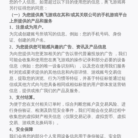
您的个人信息。如需超过以下目的使用您的信息，奥飞游戏将
另行征得您的同意：
（一）为您提供奥飞游戏在其和
/
或其关联公司的手机游戏平台
上所提供的产品和服务
1
、注册成为用户。
为完成创建账号所填写的信息。例如：您的手机号码、身份
证、创建的用户名。
2
、为您提供您可能感兴趣的广告、资讯及产品信息
为向您提供与您更加相关的广告以替代普遍投放的广告 ，我们
可能会收集和使用您在奥飞游戏的操作记录和部分必要的设备
信息（例如：您的唯一设备识别码），以及您在使用我们服务
时浏览或要求提供的其他信息和内容详情、游戏账号交易信
息，提取您的浏览、行为习惯等特征，并基于特征标签通过短
信或其他方式向与您具备相同或相似标签的用户群体发送营销
信息，提供或推广我们的产品及服务。
3
、支付结算。
为便于您在支付相关订单时，综合判断您账户及交易风险、进
行身份验证、检测及防范安全事件，我们可能会在交易过程中
收集您的虚拟财产相关信息（仅限交易记录、虚拟货币、虚拟
交易、游戏类兑换码等）。
4
、安全保障
我们会将您的部分个人常用设备信息用于身份验证、安全防